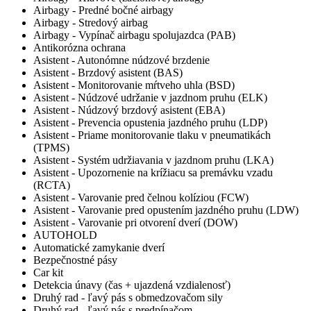
Airbagy - Predné bočné airbagy
Airbagy - Stredový airbag
Airbagy - Vypínač airbagu spolujazdca (PAB)
Antikorózna ochrana
Asistent - Autonómne núdzové brzdenie
Asistent - Brzdový asistent (BAS)
Asistent - Monitorovanie mŕtveho uhla (BSD)
Asistent - Núdzové udržanie v jazdnom pruhu (ELK)
Asistent - Núdzový brzdový asistent (EBA)
Asistent - Prevencia opustenia jazdného pruhu (LDP)
Asistent - Priame monitorovanie tlaku v pneumatikách
(TPMS)
Asistent - Systém udržiavania v jazdnom pruhu (LKA)
Asistent - Upozornenie na krížiacu sa premávku vzadu
(RCTA)
Asistent - Varovanie pred čelnou kolíziou (FCW)
Asistent - Varovanie pred opustením jazdného pruhu (LDW)
Asistent - Varovanie pri otvorení dverí (DOW)
AUTOHOLD
Automatické zamykanie dverí
Bezpečnostné pásy
Car kit
Detekcia únavy (čas + ujazdená vzdialenosť)
Druhý rad - ľavý pás s obmedzovačom sily
Druhý rad - ľavý pás s predpínačom