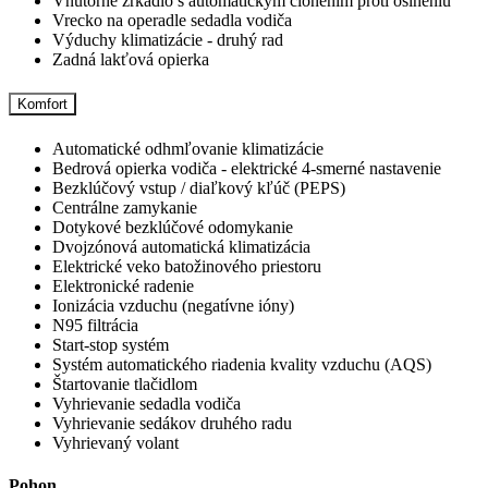
Vnútorné zrkadlo s automatickým clonením proti oslneniu
Vrecko na operadle sedadla vodiča
Výduchy klimatizácie - druhý rad
Zadná lakťová opierka
Komfort
Automatické odhmľovanie klimatizácie
Bedrová opierka vodiča - elektrické 4-smerné nastavenie
Bezklúčový vstup / diaľkový kľúč (PEPS)
Centrálne zamykanie
Dotykové bezklúčové odomykanie
Dvojzónová automatická klimatizácia
Elektrické veko batožinového priestoru
Elektronické radenie
Ionizácia vzduchu (negatívne ióny)
N95 filtrácia
Start-stop systém
Systém automatického riadenia kvality vzduchu (AQS)
Štartovanie tlačidlom
Vyhrievanie sedadla vodiča
Vyhrievanie sedákov druhého radu
Vyhrievaný volant
Pohon