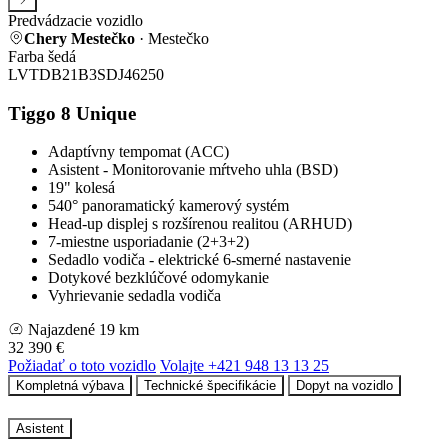
Predvádzacie vozidlo
Chery Mestečko
· Mestečko
Farba šedá
LVTDB21B3SDJ46250
Tiggo 8
Unique
Adaptívny tempomat (ACC)
Asistent - Monitorovanie mŕtveho uhla (BSD)
19" kolesá
540° panoramatický kamerový systém
Head-up displej s rozšírenou realitou (ARHUD)
7-miestne usporiadanie (2+3+2)
Sedadlo vodiča - elektrické 6-smerné nastavenie
Dotykové bezklúčové odomykanie
Vyhrievanie sedadla vodiča
Najazdené
19 km
32 390 €
Požiadať o toto vozidlo
Volajte +421 948 13 13 25
Kompletná výbava
Technické špecifikácie
Dopyt na vozidlo
Asistent