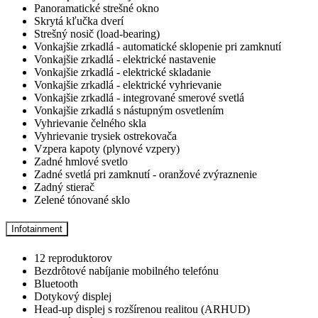
Panoramatické strešné okno
Skrytá kľučka dverí
Strešný nosič (load-bearing)
Vonkajšie zrkadlá - automatické sklopenie pri zamknutí
Vonkajšie zrkadlá - elektrické nastavenie
Vonkajšie zrkadlá - elektrické skladanie
Vonkajšie zrkadlá - elektrické vyhrievanie
Vonkajšie zrkadlá - integrované smerové svetlá
Vonkajšie zrkadlá s nástupným osvetlením
Vyhrievanie čelného skla
Vyhrievanie trysiek ostrekovača
Vzpera kapoty (plynové vzpery)
Zadné hmlové svetlo
Zadné svetlá pri zamknutí - oranžové zvýraznenie
Zadný stierač
Zelené tónované sklo
Infotainment
12 reproduktorov
Bezdrôtové nabíjanie mobilného telefónu
Bluetooth
Dotykový displej
Head-up displej s rozšírenou realitou (ARHUD)