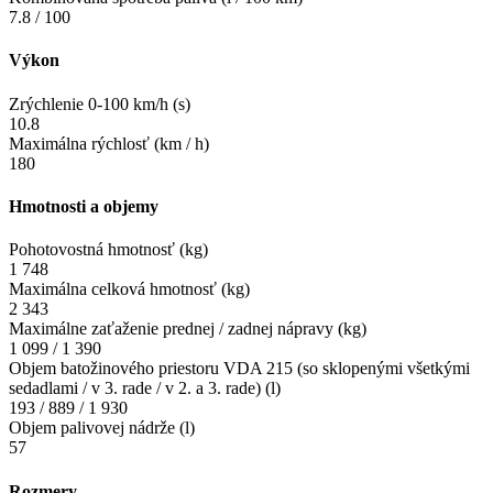
7.8 / 100
Výkon
Zrýchlenie 0-100 km/h (s)
10.8
Maximálna rýchlosť (km / h)
180
Hmotnosti a objemy
Pohotovostná hmotnosť (kg)
1 748
Maximálna celková hmotnosť (kg)
2 343
Maximálne zaťaženie prednej / zadnej nápravy (kg)
1 099 / 1 390
Objem batožinového priestoru VDA 215 (so sklopenými všetkými
sedadlami / v 3. rade / v 2. a 3. rade) (l)
193 / 889 / 1 930
Objem palivovej nádrže (l)
57
Rozmery