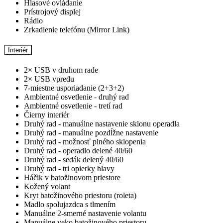
Hlasové ovládanie
Prístrojový displej
Rádio
Zrkadlenie telefónu (Mirror Link)
Interiér
2× USB v druhom rade
2× USB vpredu
7-miestne usporiadanie (2+3+2)
Ambientné osvetlenie - druhý rad
Ambientné osvetlenie - tretí rad
Čierny interiér
Druhý rad - manuálne nastavenie sklonu operadla
Druhý rad - manuálne pozdĺžne nastavenie
Druhý rad - možnosť plného sklopenia
Druhý rad - operadlo delené 40/60
Druhý rad - sedák delený 40/60
Druhý rad - tri opierky hlavy
Háčik v batožinovom priestore
Kožený volant
Kryt batožinového priestoru (roleta)
Madlo spolujazdca s tlmením
Manuálne 2-smerné nastavenie volantu
Manuálne veko batožinového priestoru