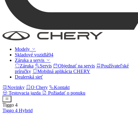
Modely
Skladové vozidlá
94
Záruka a servis
Záruka
Servis
Objednať na servis
Používateľské
príručky
Mobilná aplikácia CHERY
Dealerská sieť
Novinky
O Chery
Kontakt
Testovacia jazda
Požiadať o ponuku
Tiggo 4
Tiggo 4
Hybrid