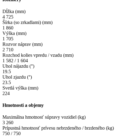
Dĺžka (mm)
4 725
Šírka (so zrkadlami) (mm)
1 860
Výška (mm)
1 705
Rozvor náprav (mm)
2 710
Rozchod kolies vpredu / vzadu (mm)
1 582 / 1 604
Uhol nájazdu (°)
19.5
Uhol zjazdu (°)
23.5
Svetlá výška (mm)
224
Hmotnosti a objemy
Maximálna hmotnosť súpravy vozidiel (kg)
3 260
Prípustná hmotnosť prívesu nebrzdeného / brzdeného (kg)
750 / 750