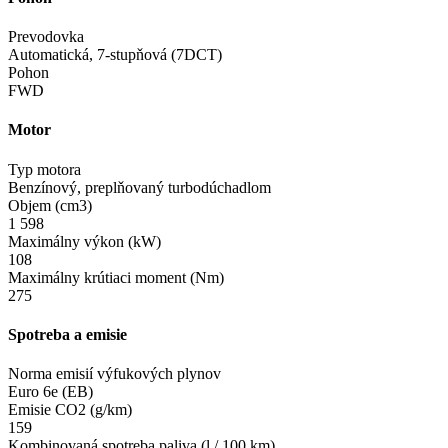
Prevodovka
Automatická, 7-stupňová (7DCT)
Pohon
FWD
Motor
Typ motora
Benzínový, preplňovaný turbodúchadlom
Objem (cm3)
1 598
Maximálny výkon (kW)
108
Maximálny krútiaci moment (Nm)
275
Spotreba a emisie
Norma emisií výfukových plynov
Euro 6e (EB)
Emisie CO2 (g/km)
159
Kombinovaná spotreba paliva (l / 100 km)