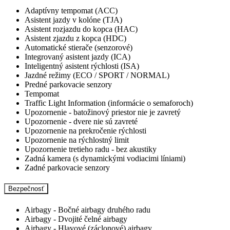
Adaptívny tempomat (ACC)
Asistent jazdy v kolóne (TJA)
Asistent rozjazdu do kopca (HAC)
Asistent zjazdu z kopca (HDC)
Automatické stierače (senzorové)
Integrovaný asistent jazdy (ICA)
Inteligentný asistent rýchlosti (ISA)
Jazdné režimy (ECO / SPORT / NORMAL)
Predné parkovacie senzory
Tempomat
Traffic Light Information (informácie o semaforoch)
Upozornenie - batožinový priestor nie je zavretý
Upozornenie - dvere nie sú zavreté
Upozornenie na prekročenie rýchlosti
Upozornenie na rýchlostný limit
Upozornenie tretieho radu - bez akustiky
Zadná kamera (s dynamickými vodiacimi líniami)
Zadné parkovacie senzory
Bezpečnosť
Airbagy - Bočné airbagy druhého radu
Airbagy - Dvojité čelné airbagy
Airbagy - Hlavové (záclonové) airbagy