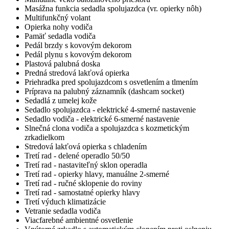
Masážna funkcia sedadla spolujazdca (vr. opierky nôh)
Multifunkčný volant
Opierka nohy vodiča
Pamäť sedadla vodiča
Pedál brzdy s kovovým dekorom
Pedál plynu s kovovým dekorom
Plastová palubná doska
Predná stredová lakťová opierka
Priehradka pred spolujazdcom s osvetlením a tlmením
Príprava na palubný záznamník (dashcam socket)
Sedadlá z umelej kože
Sedadlo spolujazdca - elektrické 4-smerné nastavenie
Sedadlo vodiča - elektrické 6-smerné nastavenie
Slnečná clona vodiča a spolujazdca s kozmetickým
zrkadielkom
Stredová lakťová opierka s chladením
Tretí rad - delené operadlo 50/50
Tretí rad - nastaviteľný sklon operadla
Tretí rad - opierky hlavy, manuálne 2-smerné
Tretí rad - ručné sklopenie do roviny
Tretí rad - samostatné opierky hlavy
Tretí výduch klimatizácie
Vetranie sedadla vodiča
Viacfarebné ambientné osvetlenie