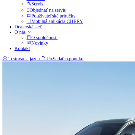
Servis
Objednať na servis
Používateľské príručky
Mobilná aplikácia CHERY
Dealerská sieť
O nás
O spoločnosti
Novinky
Kontakt
Testovacia jazda
Požiadať o ponuku