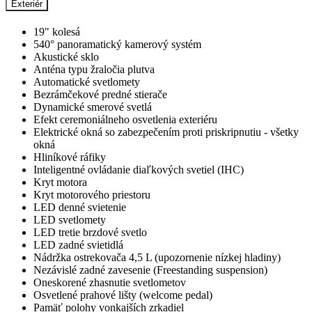
Exteriér
19" kolesá
540° panoramatický kamerový systém
Akustické sklo
Anténa typu žraločia plutva
Automatické svetlomety
Bezrámčekové predné stierače
Dynamické smerové svetlá
Efekt ceremoniálneho osvetlenia exteriéru
Elektrické okná so zabezpečením proti priskripnutiu - všetky
okná
Hliníkové ráfiky
Inteligentné ovládanie diaľkových svetiel (IHC)
Kryt motora
Kryt motorového priestoru
LED denné svietenie
LED svetlomety
LED tretie brzdové svetlo
LED zadné svietidlá
Nádržka ostrekovača 4,5 L (upozornenie nízkej hladiny)
Nezávislé zadné zavesenie (Freestanding suspension)
Oneskorené zhasnutie svetlometov
Osvetlené prahové lišty (welcome pedal)
Pamäť polohy vonkajších zrkadiel