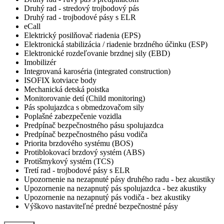
Druhý rad - stredový trojbodový pás
Druhý rad - trojbodové pásy s ELR
eCall
Elektrický posilňovač riadenia (EPS)
Elektronická stabilizácia / riadenie brzdného účinku (ESP)
Elektronické rozdeľovanie brzdnej sily (EBD)
Imobilizér
Integrovaná karoséria (integrated construction)
ISOFIX kotviace body
Mechanická detská poistka
Monitorovanie detí (Child monitoring)
Pás spolujazdca s obmedzovačom sily
Poplašné zabezpečenie vozidla
Predpínač bezpečnostného pásu spolujazdca
Predpínač bezpečnostného pásu vodiča
Priorita brzdového systému (BOS)
Protiblokovací brzdový systém (ABS)
Protišmykový systém (TCS)
Tretí rad - trojbodové pásy s ELR
Upozornenie na nezapnuté pásy druhého radu - bez akustiky
Upozornenie na nezapnutý pás spolujazdca - bez akustiky
Upozornenie na nezapnutý pás vodiča - bez akustiky
Výškovo nastaviteľné predné bezpečnostné pásy