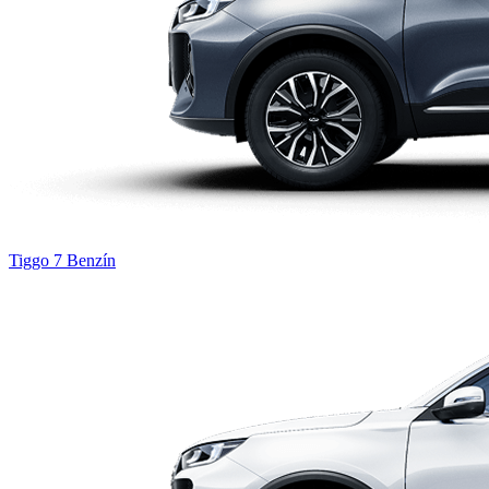
Tiggo 7
Benzín