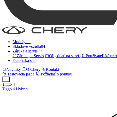
Modely
Skladové vozidlá
94
Záruka a servis
Záruka
Servis
Objednať na servis
Používateľské prí
Dealerská sieť
Novinky
O Chery
Kontakt
Testovacia jazda
Požiadať o ponuku
Tiggo 4
Tiggo 4
Hybrid