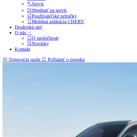
Servis
Objednať na servis
Používateľské príručky
Mobilná aplikácia CHERY
Dealerská sieť
O nás
O spoločnosti
Novinky
Kontakt
Testovacia jazda
Požiadať o ponuku