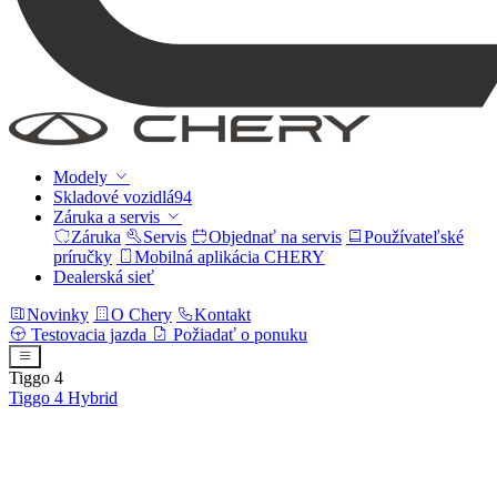
Modely
Skladové vozidlá
94
Záruka a servis
Záruka
Servis
Objednať na servis
Používateľské
príručky
Mobilná aplikácia CHERY
Dealerská sieť
Novinky
O Chery
Kontakt
Testovacia jazda
Požiadať o ponuku
Tiggo 4
Tiggo 4
Hybrid