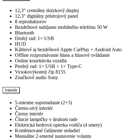
12,3" centrálny dotykový displej
12,3" digitálny prístrojový panel
8 reproduktorov
Bezdrôtové nabíjanie mobilného telefónu 50 W
Bluetooth
Druhý rad: 1× USB
HUD
Káblové aj bezdrôtové Apple CarPlay + Android Auto
Offline rozpoznávanie hlasu a hlasové ovládanie
Online konektivita vozidla
Predný rad: 1× USB + 1× Type-C
Vysokovýkonný čip 8155
Značkové audio Sony
Interiér
5-miestne usporiadanie (2+3)
Čierno-sivý interiér
Čierny interiér
Čítacie lampičky v druhom rade
Elektrická bedrová opierka vodiča (4 smery)
Kombinované čalúnenie sedadiel
Manuálne 2-smerné nastavenie volantu