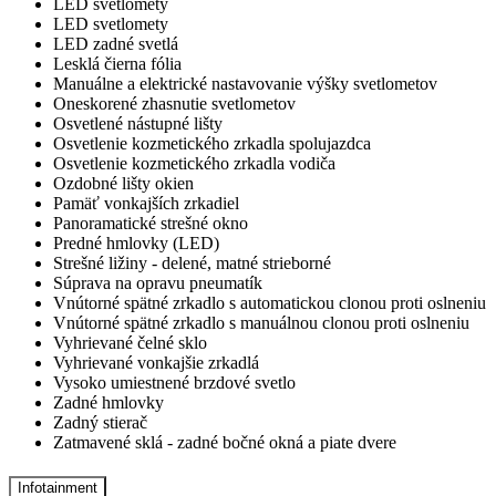
LED svetlomety
LED svetlomety
LED zadné svetlá
Lesklá čierna fólia
Manuálne a elektrické nastavovanie výšky svetlometov
Oneskorené zhasnutie svetlometov
Osvetlené nástupné lišty
Osvetlenie kozmetického zrkadla spolujazdca
Osvetlenie kozmetického zrkadla vodiča
Ozdobné lišty okien
Pamäť vonkajších zrkadiel
Panoramatické strešné okno
Predné hmlovky (LED)
Strešné ližiny - delené, matné strieborné
Súprava na opravu pneumatík
Vnútorné spätné zrkadlo s automatickou clonou proti oslneniu
Vnútorné spätné zrkadlo s manuálnou clonou proti oslneniu
Vyhrievané čelné sklo
Vyhrievané vonkajšie zrkadlá
Vysoko umiestnené brzdové svetlo
Zadné hmlovky
Zadný stierač
Zatmavené sklá - zadné bočné okná a piate dvere
Infotainment