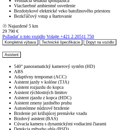
Ventilácia sedadla spolujazdca
Viacfarebné ambientné osvetlenie
Bezdotykové elektrické veko batožinového priestoru
Bezkľúčový vstup a štartovanie
Najazdené
5 km
29 790 €
Požiadať o toto vozidlo
Volajte +421 2 20511 750
Kompletná výbava
Technické špecifikácie
Dopyt na vozidlo
Asistent
540° panoramatický kamerový systém (HD)
ABS
Adaptívny tempomat (ACC)
Asistent jazdy v kolóne (TJA)
Asistent rozjazdu do kopca
Asistent rýchlostných limitov
Asistent zjazdu z kopca (HDC)
Asistent zmeny jazdného pruhu
Autonómne núdzové brzdenie
Brzdenie pri križujúcej premávke vzadu
Brzdový asistent (BAS)
Cúvacia kamera s dynamickými vodiacimi čiarami
Detekcia mŕtveho uhla (BSD)