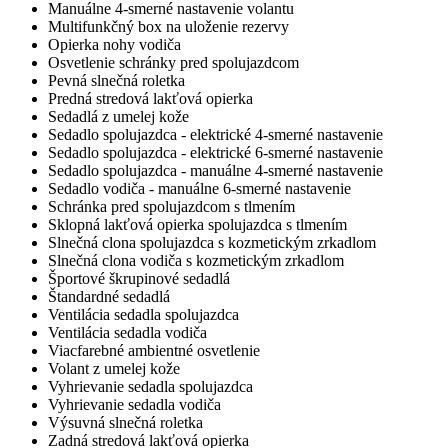
Manuálne 4-smerné nastavenie volantu
Multifunkčný box na uloženie rezervy
Opierka nohy vodiča
Osvetlenie schránky pred spolujazdcom
Pevná slnečná roletka
Predná stredová lakťová opierka
Sedadlá z umelej kože
Sedadlo spolujazdca - elektrické 4-smerné nastavenie
Sedadlo spolujazdca - elektrické 6-smerné nastavenie
Sedadlo spolujazdca - manuálne 4-smerné nastavenie
Sedadlo vodiča - manuálne 6-smerné nastavenie
Schránka pred spolujazdcom s tlmením
Sklopná lakťová opierka spolujazdca s tlmením
Slnečná clona spolujazdca s kozmetickým zrkadlom
Slnečná clona vodiča s kozmetickým zrkadlom
Športové škrupinové sedadlá
Štandardné sedadlá
Ventilácia sedadla spolujazdca
Ventilácia sedadla vodiča
Viacfarebné ambientné osvetlenie
Volant z umelej kože
Vyhrievanie sedadla spolujazdca
Vyhrievanie sedadla vodiča
Výsuvná slnečná roletka
Zadná stredová lakťová opierka