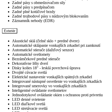
Zadné pásy s obmedzovačom sily
Zadné pásy s predpínačom
Zadné plné kotúčové brzdy
Zadné trojbodové pásy s núdzovým blokovaním
Záznamník nehody (EDR)
Exteriér
Akustické sklá (čelné sklo + predné dvere)
Automatické sklápanie vonkajších zrkadiel pri zamknutí
Automatické stierače (dažďový senzor)
Automatické svetlomety
Bezrámčekové predné stierače
Dekoratívne lišty dverí
Disky kolies 18" - lesklá povrchová úprava
Dvojité cúvacie svetlá
Elektrické nastavenie vonkajších spätných zrkadiel
Integrované nástupné osvetlenie vo vonkajších zrkadlách
Integrované smerovky vo vonkajších zrkadlách
Inteligentné ovládanie svetlometov
Jednodotykové ovládanie okien s ochranou proti privretiu
LED denné svietenie
LED diaľkové svetlá
LED stretávacie svetlá