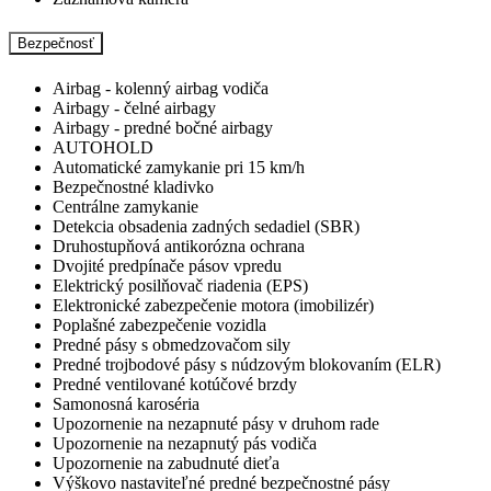
Bezpečnosť
Airbag - kolenný airbag vodiča
Airbagy - čelné airbagy
Airbagy - predné bočné airbagy
AUTOHOLD
Automatické zamykanie pri 15 km/h
Bezpečnostné kladivko
Centrálne zamykanie
Detekcia obsadenia zadných sedadiel (SBR)
Druhostupňová antikorózna ochrana
Dvojité predpínače pásov vpredu
Elektrický posilňovač riadenia (EPS)
Elektronické zabezpečenie motora (imobilizér)
Poplašné zabezpečenie vozidla
Predné pásy s obmedzovačom sily
Predné trojbodové pásy s núdzovým blokovaním (ELR)
Predné ventilované kotúčové brzdy
Samonosná karoséria
Upozornenie na nezapnuté pásy v druhom rade
Upozornenie na nezapnutý pás vodiča
Upozornenie na zabudnuté dieťa
Výškovo nastaviteľné predné bezpečnostné pásy