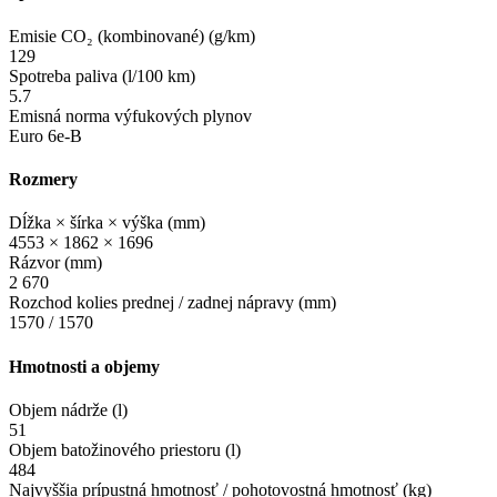
Emisie CO₂ (kombinované) (g/km)
129
Spotreba paliva (l/100 km)
5.7
Emisná norma výfukových plynov
Euro 6e-B
Rozmery
Dĺžka × šírka × výška (mm)
4553 × 1862 × 1696
Rázvor (mm)
2 670
Rozchod kolies prednej / zadnej nápravy (mm)
1570 / 1570
Hmotnosti a objemy
Objem nádrže (l)
51
Objem batožinového priestoru (l)
484
Najvyššia prípustná hmotnosť / pohotovostná hmotnosť (kg)