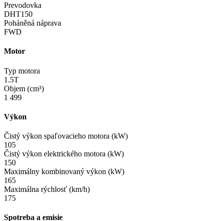
Prevodovka
DHT150
Poháněná náprava
FWD
Motor
Typ motora
1.5T
Objem (cm³)
1 499
Výkon
Čistý výkon spaľovacieho motora (kW)
105
Čistý výkon elektrického motora (kW)
150
Maximálny kombinovaný výkon (kW)
165
Maximálna rýchlosť (km/h)
175
Spotreba a emisie