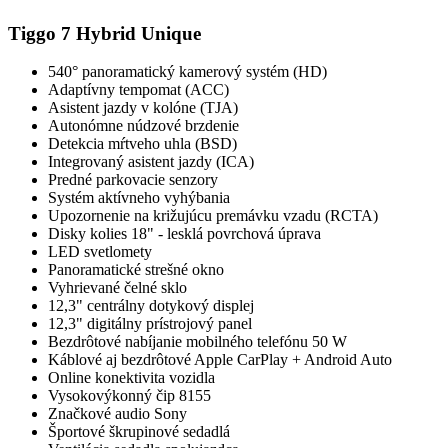
Tiggo 7 Hybrid
Unique
540° panoramatický kamerový systém (HD)
Adaptívny tempomat (ACC)
Asistent jazdy v kolóne (TJA)
Autonómne núdzové brzdenie
Detekcia mŕtveho uhla (BSD)
Integrovaný asistent jazdy (ICA)
Predné parkovacie senzory
Systém aktívneho vyhýbania
Upozornenie na križujúcu premávku vzadu (RCTA)
Disky kolies 18" - lesklá povrchová úprava
LED svetlomety
Panoramatické strešné okno
Vyhrievané čelné sklo
12,3" centrálny dotykový displej
12,3" digitálny prístrojový panel
Bezdrôtové nabíjanie mobilného telefónu 50 W
Káblové aj bezdrôtové Apple CarPlay + Android Auto
Online konektivita vozidla
Vysokovýkonný čip 8155
Značkové audio Sony
Športové škrupinové sedadlá