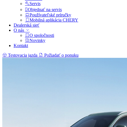
Servis
Objednať na servis
Používateľské príručky
Mobilná aplikácia CHERY
Dealerská sieť
O nás
O spoločnosti
Novinky
Kontakt
Testovacia jazda
Požiadať o ponuku