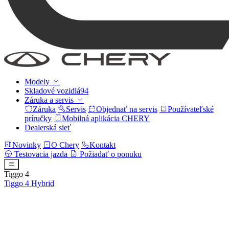
Modely
Skladové vozidlá
94
Záruka a servis
Záruka
Servis
Objednať na servis
Používateľské
príručky
Mobilná aplikácia CHERY
Dealerská sieť
Novinky
O Chery
Kontakt
Testovacia jazda
Požiadať o ponuku
Tiggo 4
Tiggo 4
Hybrid