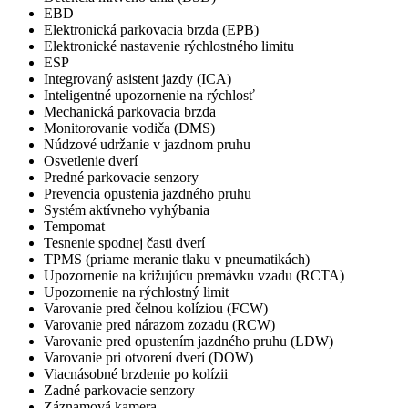
EBD
Elektronická parkovacia brzda (EPB)
Elektronické nastavenie rýchlostného limitu
ESP
Integrovaný asistent jazdy (ICA)
Inteligentné upozornenie na rýchlosť
Mechanická parkovacia brzda
Monitorovanie vodiča (DMS)
Núdzové udržanie v jazdnom pruhu
Osvetlenie dverí
Predné parkovacie senzory
Prevencia opustenia jazdného pruhu
Systém aktívneho vyhýbania
Tempomat
Tesnenie spodnej časti dverí
TPMS (priame meranie tlaku v pneumatikách)
Upozornenie na križujúcu premávku vzadu (RCTA)
Upozornenie na rýchlostný limit
Varovanie pred čelnou kolíziou (FCW)
Varovanie pred nárazom zozadu (RCW)
Varovanie pred opustením jazdného pruhu (LDW)
Varovanie pri otvorení dverí (DOW)
Viacnásobné brzdenie po kolízii
Zadné parkovacie senzory
Záznamová kamera