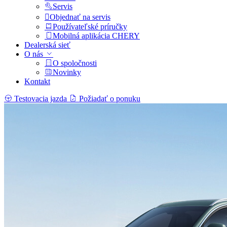
Servis
Objednať na servis
Používateľské príručky
Mobilná aplikácia CHERY
Dealerská sieť
O nás
O spoločnosti
Novinky
Kontakt
Testovacia jazda
Požiadať o ponuku