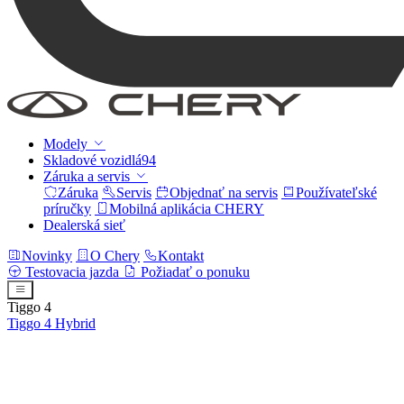
Modely
Skladové vozidlá
94
Záruka a servis
Záruka
Servis
Objednať na servis
Používateľské
príručky
Mobilná aplikácia CHERY
Dealerská sieť
Novinky
O Chery
Kontakt
Testovacia jazda
Požiadať o ponuku
Tiggo 4
Tiggo 4
Hybrid