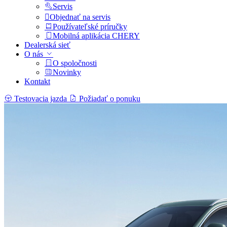
Servis
Objednať na servis
Používateľské príručky
Mobilná aplikácia CHERY
Dealerská sieť
O nás
O spoločnosti
Novinky
Kontakt
Testovacia jazda
Požiadať o ponuku