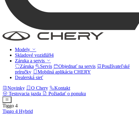
Modely
Skladové vozidlá
94
Záruka a servis
Záruka
Servis
Objednať na servis
Používateľské
príručky
Mobilná aplikácia CHERY
Dealerská sieť
Novinky
O Chery
Kontakt
Testovacia jazda
Požiadať o ponuku
Tiggo 4
Tiggo 4
Hybrid