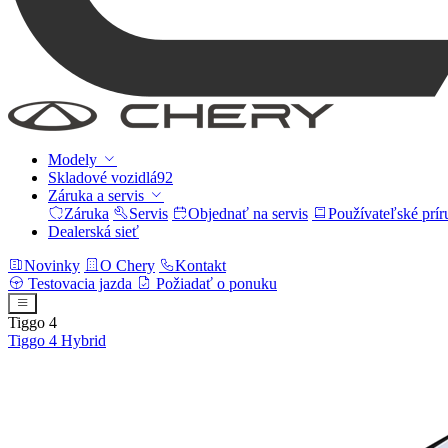
Modely
Skladové vozidlá
92
Záruka a servis
Záruka
Servis
Objednať na servis
Používateľské prí
Dealerská sieť
Novinky
O Chery
Kontakt
Testovacia jazda
Požiadať o ponuku
Tiggo 4
Tiggo 4
Hybrid