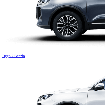
Tiggo 7
Benzín